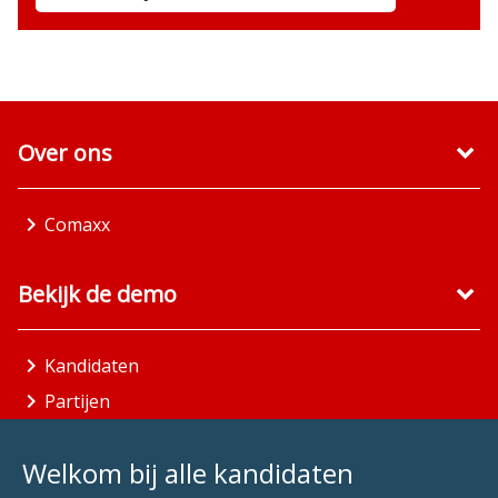
Over ons
Comaxx
Bekijk de demo
Kandidaten
Partijen
Gemeenten
Welkom bij alle kandidaten
Aandachtsgebieden