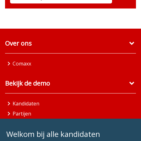
Over ons
Comaxx
Bekijk de demo
Kandidaten
Partijen
Gemeenten
Welkom bij alle kandidaten
Aandachtsgebieden