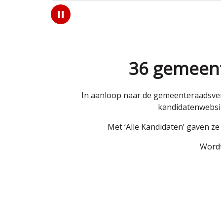
Play
/
Pause
36 gemeent
In aanloop naar de gemeenteraadsver
kandidatenwebsit
Met ‘Alle Kandidaten’ gaven z
Wordt