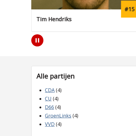
#8
#15
Tim Hendriks
Play
/
Pause
Alle partijen
CDA
(4)
CU
(4)
D66
(4)
GroenLinks
(4)
VVD
(4)