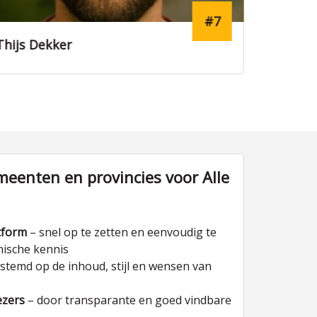
#7
Thijs Dekker
Lucas v
eenten en provincies voor Alle
tform
– snel op te zetten en eenvoudig te
nische kennis
stemd op de inhoud, stijl en wensen van
ezers
– door transparante en goed vindbare