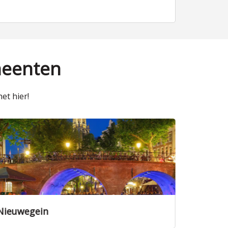
meenten
et hier!
Nieuwegein