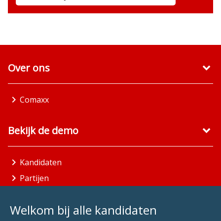
Over ons
Comaxx
Bekijk de demo
Kandidaten
Partijen
Gemeenten
Welkom bij alle kandidaten
Aandachtsgebieden