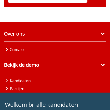
Over ons
Comaxx
Bekijk de demo
Kandidaten
Partijen
Gemeenten
Welkom bij alle kandidaten
Aandachtsgebieden