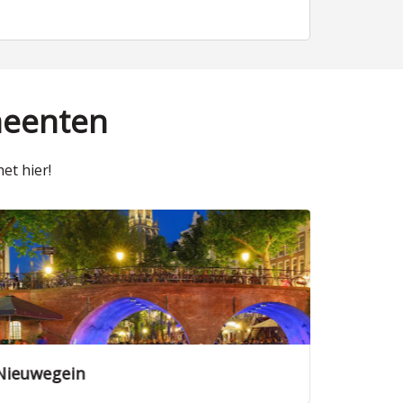
meenten
et hier!
Zeist