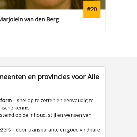
#13
Jasper Boer
Floris V
eenten en provincies voor Alle
tform
– snel op te zetten en eenvoudig te
nische kennis
stemd op de inhoud, stijl en wensen van
ezers
– door transparante en goed vindbare