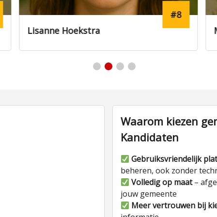
#20
Marjolein van den Berg
Waarom kiezen gem
Kandidaten
Gebruiksvriendelijk pla
beheren, ook zonder tech
Volledig op maat
– afge
jouw gemeente
Meer vertrouwen bij ki