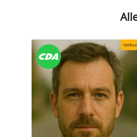
All
Verkozen
Verko