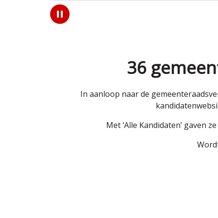
Play
/
Pause
36 gemeent
In aanloop naar de gemeenteraadsver
kandidatenwebsit
Met ‘Alle Kandidaten’ gaven z
Wordt