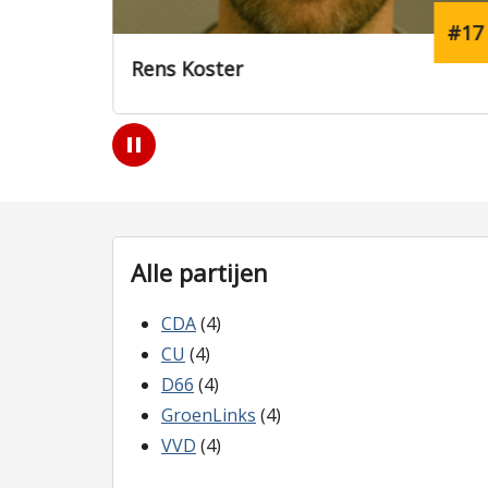
#17
#8
Lisanne Hoekstra
Play
/
Pause
Alle partijen
CDA
(4)
CU
(4)
D66
(4)
GroenLinks
(4)
VVD
(4)