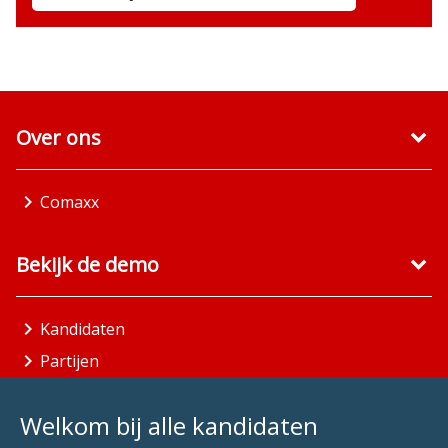
Over ons
Comaxx
Bekijk de demo
Kandidaten
Partijen
Gemeenten
Welkom bij alle kandidaten
Aandachtsgebieden