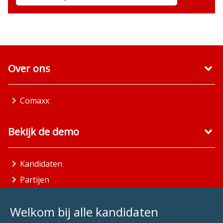
Over ons
Comaxx
Bekijk de demo
Kandidaten
Partijen
Gemeenten
Welkom bij alle kandidaten
Aandachtsgebieden