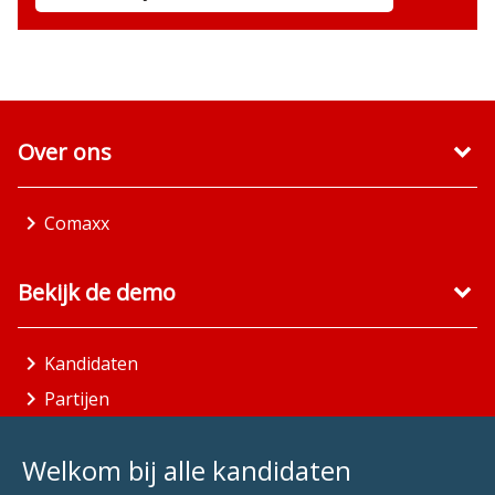
Over ons
Comaxx
Bekijk de demo
Kandidaten
Partijen
Gemeenten
Welkom bij alle kandidaten
Aandachtsgebieden