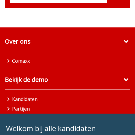
Over ons
Comaxx
Bekijk de demo
Kandidaten
Partijen
Gemeenten
Welkom bij alle kandidaten
Aandachtsgebieden