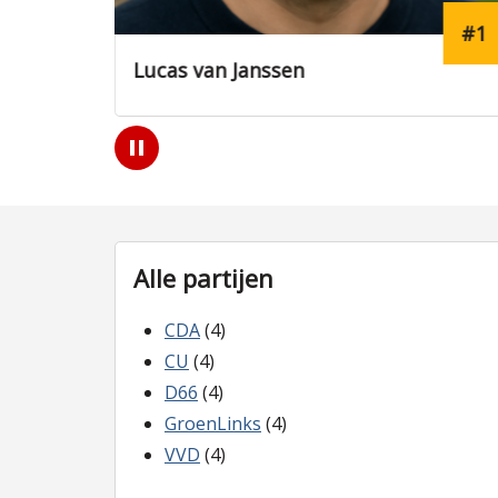
#20
#1
Lucas van Janssen
Play
/
Pause
Alle partijen
CDA
(4)
CU
(4)
D66
(4)
GroenLinks
(4)
VVD
(4)