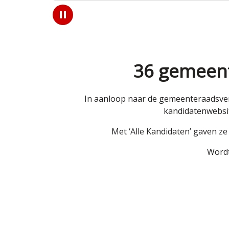
Play
/
Pause
36 gemeent
In aanloop naar de gemeenteraadsver
kandidatenwebsit
Met ‘Alle Kandidaten’ gaven z
Wordt