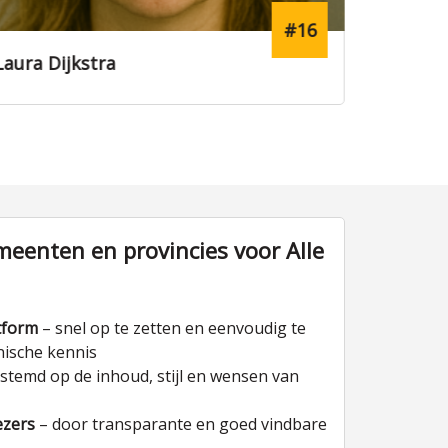
#16
Laura Dijkstra
Jasper 
eenten en provincies voor Alle
tform
– snel op te zetten en eenvoudig te
nische kennis
stemd op de inhoud, stijl en wensen van
ezers
– door transparante en goed vindbare