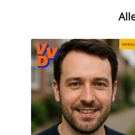
All
Verko