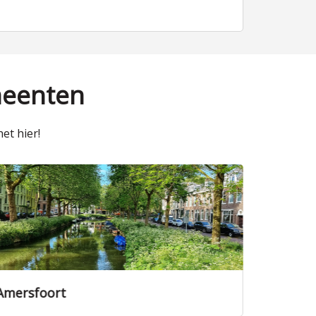
meenten
et hier!
Amersfoort