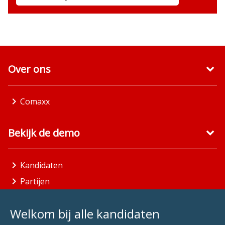
Over ons
Comaxx
Bekijk de demo
Kandidaten
Partijen
Gemeenten
Welkom bij alle kandidaten
Aandachtsgebieden