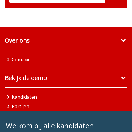
Over ons
Comaxx
Bekijk de demo
Kandidaten
Partijen
Gemeenten
Welkom bij alle kandidaten
Aandachtsgebieden